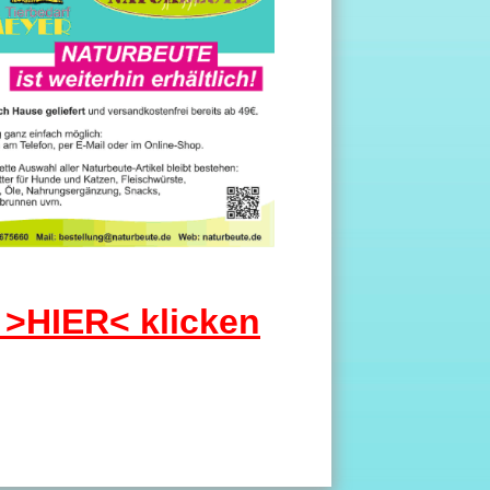
n
>
HIER
<
klicken