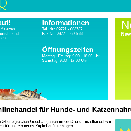
N
auf!
Informationen
fizierten
Tel. Nr.: 09721 - 608787
bemüht sind
Fax Nr.: 09721 - 608788
News
stens
Öffnungszeiten
Montag - Freitag: 9.00 - 18.00 Uhr
Samstag: 9.00 - 17.00 Uhr
linehandel für Hunde- und Katzennah
 34 erfolgreichen Geschäftsjahren im Groß- und Einzelhandel war
eit für uns ein neues Kapitel aufzuschlagen.