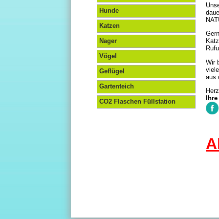
Unse
Hunde
daue
NAT
Katzen
Gern
Nager
Katz
Rufu
Vögel
Wir 
viel
Geflügel
aus 
Gartenteich
Herz
I
CO2 Flaschen Füllstation
A