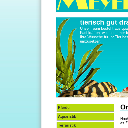
tierisch gut dr
Unser Team besteht aus quali
Fachkräften, welche immer 
Ihre Wünsche für Ihr Tier be
umzusetzen.
On
Pferde
Aquaristik
Nach
es Z
Terraristik